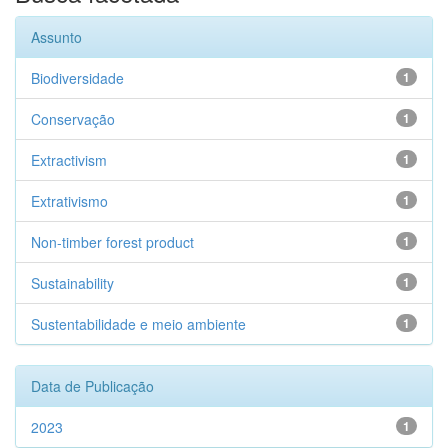
Assunto
Biodiversidade
1
Conservação
1
Extractivism
1
Extrativismo
1
Non-timber forest product
1
Sustainability
1
Sustentabilidade e meio ambiente
1
Data de Publicação
2023
1