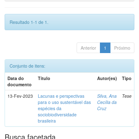
Resultado 1-1 de 1.
Anterior
1
Próximo
Conjunto de itens:
Data do
Título
Autor(es)
Tipo
documento
13-Fev-2023
Lacunas e perspectivas
Silva, Ana
Tese
para o uso sustentável das
Cecília da
espécies da
Cruz
sociobiodiversidade
brasileira
Busca facetada