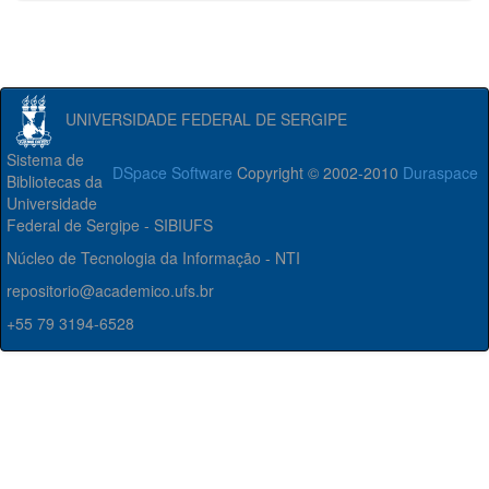
UNIVERSIDADE FEDERAL DE SERGIPE
Sistema de
DSpace Software
Copyright © 2002-2010
Duraspace
Bibliotecas da
Universidade
Federal de Sergipe - SIBIUFS
Núcleo de Tecnologia da Informação - NTI
repositorio@academico.ufs.br
+55 79 3194-6528