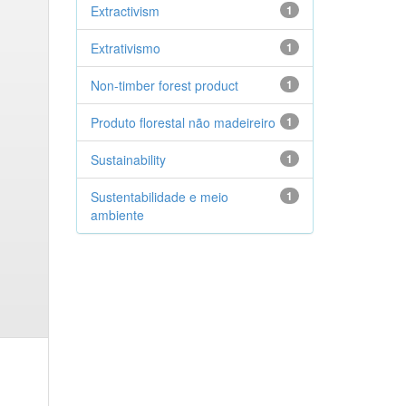
Extractivism
1
Extrativismo
1
Non-timber forest product
1
Produto florestal não madeireiro
1
Sustainability
1
Sustentabilidade e meio
1
ambiente