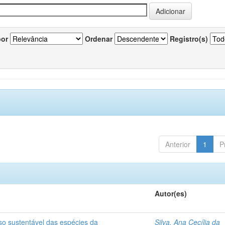
por
Ordenar
Registro(s)
Anterior
1
P
Autor(es)
so sustentável das espécies da
Silva, Ana Cecília da