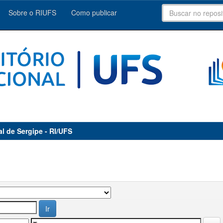
Sobre o RIUFS
Como publicar
al de Sergipe - RI/UFS