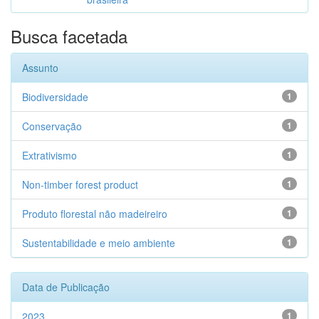
Busca facetada
Assunto
Biodiversidade
1
Conservação
1
Extrativismo
1
Non-timber forest product
1
Produto florestal não madeireiro
1
Sustentabilidade e meio ambiente
1
Data de Publicação
2023
1