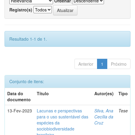
Ordenar
Registro(s)
Resultado 1-1 de 1.
Anterior
1
Próximo
Conjunto de itens:
Data do
Título
Autor(es)
Tipo
documento
13-Fev-2023
Lacunas e perspectivas
Silva, Ana
Tese
para o uso sustentável das
Cecília da
espécies da
Cruz
sociobiodiversidade
brasileira