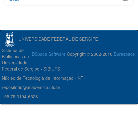
UNIVERSIDADE FEDERAL DE SERGIPE
Sistema de
DSpace Software
Copyright © 2002-2010
Duraspace
Bibliotecas da
Universidade
Federal de Sergipe - SIBIUFS
Núcleo de Tecnologia da Informação - NTI
repositorio@academico.ufs.br
+55 79 3194-6528