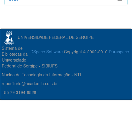
UNIVERSIDADE FEDERAL DE SERGIPE
Sistema de
DSpace Software
Copyright © 2002-2010
Duraspace
Bibliotecas da
Universidade
Federal de Sergipe - SIBIUFS
Núcleo de Tecnologia da Informação - NTI
repositorio@academico.ufs.br
+55 79 3194-6528