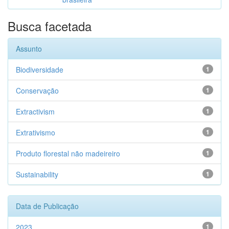
Busca facetada
Assunto
Biodiversidade
1
Conservação
1
Extractivism
1
Extrativismo
1
Produto florestal não madeireiro
1
Sustainability
1
Data de Publicação
2023
1