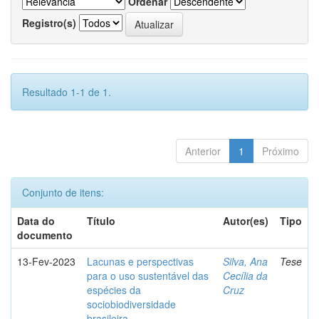
Ordenar
Registro(s)
Resultado 1-1 de 1.
Anterior
1
Próximo
Conjunto de itens:
Data do
Título
Autor(es)
Tipo
documento
13-Fev-2023
Lacunas e perspectivas
Silva, Ana
Tese
para o uso sustentável das
Cecília da
espécies da
Cruz
sociobiodiversidade
brasileira