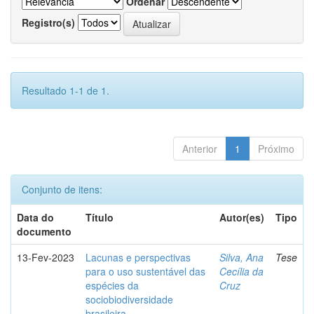
Ordenar
Registro(s)
Resultado 1-1 de 1.
Anterior
1
Próximo
Conjunto de itens:
Data do
Título
Autor(es)
Tipo
documento
13-Fev-2023
Lacunas e perspectivas
Silva, Ana
Tese
para o uso sustentável das
Cecília da
espécies da
Cruz
sociobiodiversidade
brasileira