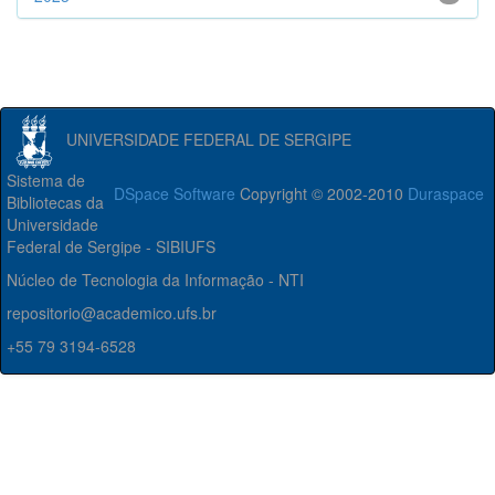
UNIVERSIDADE FEDERAL DE SERGIPE
Sistema de
DSpace Software
Copyright © 2002-2010
Duraspace
Bibliotecas da
Universidade
Federal de Sergipe - SIBIUFS
Núcleo de Tecnologia da Informação - NTI
repositorio@academico.ufs.br
+55 79 3194-6528