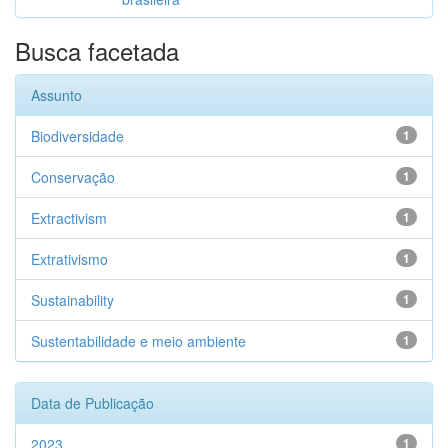
Busca facetada
Assunto
Biodiversidade
1
Conservação
1
Extractivism
1
Extrativismo
1
Sustainability
1
Sustentabilidade e meio ambiente
1
Data de Publicação
2023
1