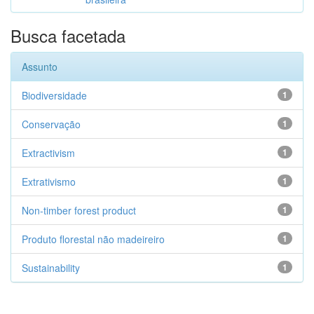
Busca facetada
Assunto
Biodiversidade
1
Conservação
1
Extractivism
1
Extrativismo
1
Non-timber forest product
1
Produto florestal não madeireiro
1
Sustainability
1