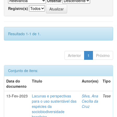
Ordenar
Registro(s)
Resultado 1-1 de 1.
Anterior
1
Próximo
Conjunto de itens:
Data do
Título
Autor(es)
Tipo
documento
13-Fev-2023
Lacunas e perspectivas
Silva, Ana
Tese
para o uso sustentável das
Cecília da
espécies da
Cruz
sociobiodiversidade
brasileira