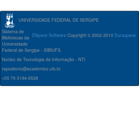
UNIVERSIDADE FEDERAL DE SERGIPE
Sistema de
DSpace Software
Copyright © 2002-2010
Duraspace
Bibliotecas da
Universidade
Federal de Sergipe - SIBIUFS
Núcleo de Tecnologia da Informação - NTI
repositorio@academico.ufs.br
+55 79 3194-6528