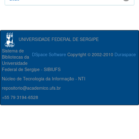
UNIVERSIDADE FEDERAL DE SERGIPE
Sistema de
DSpace Software
Copyright © 2002-2010
Duraspace
Bibliotecas da
Universidade
Federal de Sergipe - SIBIUFS
Núcleo de Tecnologia da Informação - NTI
repositorio@academico.ufs.br
+55 79 3194-6528