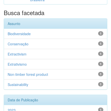
Busca facetada
Assunto
Biodiversidade
1
Conservação
1
Extractivism
1
Extrativismo
1
Non-timber forest product
1
Sustainability
1
Data de Publicação
2023
1