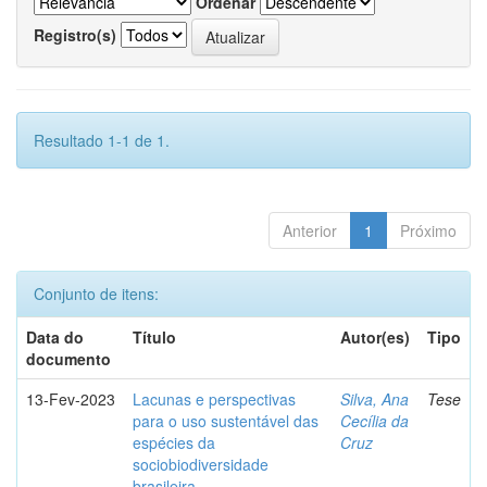
Ordenar
Registro(s)
Resultado 1-1 de 1.
Anterior
1
Próximo
Conjunto de itens:
Data do
Título
Autor(es)
Tipo
documento
13-Fev-2023
Lacunas e perspectivas
Silva, Ana
Tese
para o uso sustentável das
Cecília da
espécies da
Cruz
sociobiodiversidade
brasileira