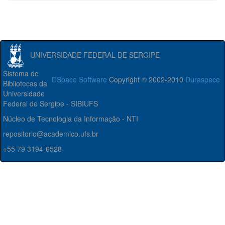
UNIVERSIDADE FEDERAL DE SERGIPE
Sistema de
DSpace Software
Copyright © 2002-2010
Duraspace
Bibliotecas da
Universidade
Federal de Sergipe - SIBIUFS
Núcleo de Tecnologia da Informação - NTI
repositorio@academico.ufs.br
+55 79 3194-6528