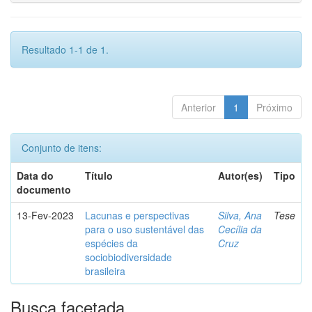
Resultado 1-1 de 1.
Anterior
1
Próximo
Conjunto de itens:
Data do
Título
Autor(es)
Tipo
documento
13-Fev-2023
Lacunas e perspectivas
Silva, Ana
Tese
para o uso sustentável das
Cecília da
espécies da
Cruz
sociobiodiversidade
brasileira
Busca facetada