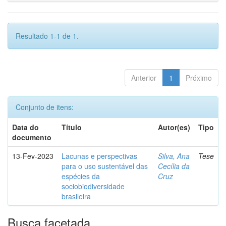
Resultado 1-1 de 1.
Anterior
1
Próximo
Conjunto de itens:
Data do
Título
Autor(es)
Tipo
documento
13-Fev-2023
Lacunas e perspectivas
Silva, Ana
Tese
para o uso sustentável das
Cecília da
espécies da
Cruz
sociobiodiversidade
brasileira
Busca facetada