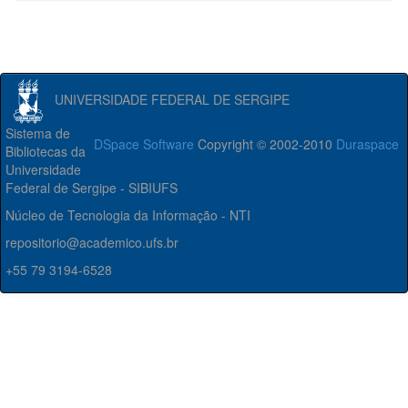
UNIVERSIDADE FEDERAL DE SERGIPE
Sistema de
DSpace Software
Copyright © 2002-2010
Duraspace
Bibliotecas da
Universidade
Federal de Sergipe - SIBIUFS
Núcleo de Tecnologia da Informação - NTI
repositorio@academico.ufs.br
+55 79 3194-6528