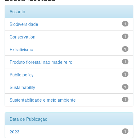
Assunto
Biodiversidade
1
Conservation
1
Extrativismo
1
Produto florestal não madeireiro
1
Public policy
1
Sustainability
1
Sustentabilidade e meio ambiente
1
Data de Publicação
2023
1