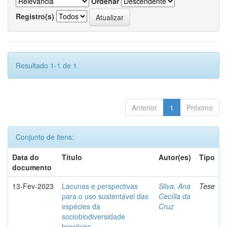
Ordenar
Registro(s)
Resultado 1-1 de 1.
Anterior
1
Próximo
Conjunto de itens:
Data do
Título
Autor(es)
Tipo
documento
13-Fev-2023
Lacunas e perspectivas
Silva, Ana
Tese
para o uso sustentável das
Cecília da
espécies da
Cruz
sociobiodiversidade
brasileira