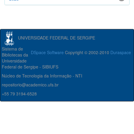
UNIVERSIDADE FEDERAL DE SERGIPE
Sistema de
DSpace Software
Copyright © 2002-2010
Duraspace
Bibliotecas da
Universidade
Federal de Sergipe - SIBIUFS
Núcleo de Tecnologia da Informação - NTI
repositorio@academico.ufs.br
+55 79 3194-6528