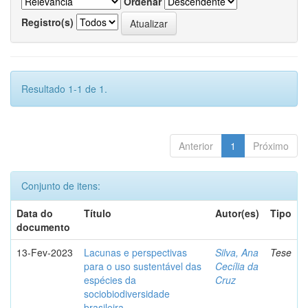
Ordenar
Registro(s)
Resultado 1-1 de 1.
Anterior
1
Próximo
Conjunto de itens:
Data do
Título
Autor(es)
Tipo
documento
13-Fev-2023
Lacunas e perspectivas
Silva, Ana
Tese
para o uso sustentável das
Cecília da
espécies da
Cruz
sociobiodiversidade
brasileira