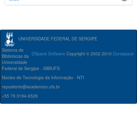
UNIVERSIDADE FEDERAL DE SERGIPE
Sistema de
DSpace Software
Copyright © 2002-2010
Duraspace
Bibliotecas da
Universidade
Federal de Sergipe - SIBIUFS
Núcleo de Tecnologia da Informação - NTI
repositorio@academico.ufs.br
+55 79 3194-6528