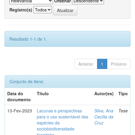
Ordenar
Registro(s)
Resultado 1-1 de 1.
Anterior
1
Próximo
Conjunto de itens:
Data do
Título
Autor(es)
Tipo
documento
13-Fev-2023
Lacunas e perspectivas
Silva, Ana
Tese
para o uso sustentável das
Cecília da
espécies da
Cruz
sociobiodiversidade
brasileira