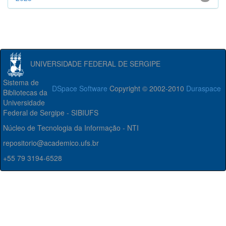
UNIVERSIDADE FEDERAL DE SERGIPE
Sistema de
DSpace Software
Copyright © 2002-2010
Duraspace
Bibliotecas da
Universidade
Federal de Sergipe - SIBIUFS
Núcleo de Tecnologia da Informação - NTI
repositorio@academico.ufs.br
+55 79 3194-6528