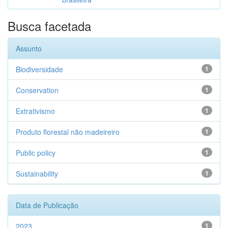
Busca facetada
Assunto
Biodiversidade
1
Conservation
1
Extrativismo
1
Produto florestal não madeireiro
1
Public policy
1
Sustainability
1
Data de Publicação
2023
1