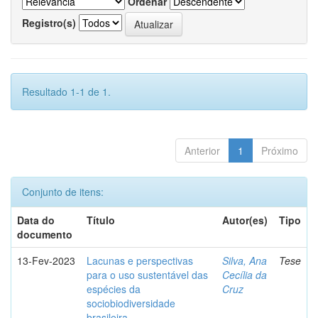
Ordenar
Registro(s)
Resultado 1-1 de 1.
Anterior
1
Próximo
Conjunto de itens:
Data do
Título
Autor(es)
Tipo
documento
13-Fev-2023
Lacunas e perspectivas
Silva, Ana
Tese
para o uso sustentável das
Cecília da
espécies da
Cruz
sociobiodiversidade
brasileira