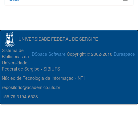
UNIVERSIDADE FEDERAL DE SERGIPE
Sistema de
DSpace Software
Copyright © 2002-2010
Duraspace
Bibliotecas da
Universidade
Federal de Sergipe - SIBIUFS
Núcleo de Tecnologia da Informação - NTI
repositorio@academico.ufs.br
+55 79 3194-6528