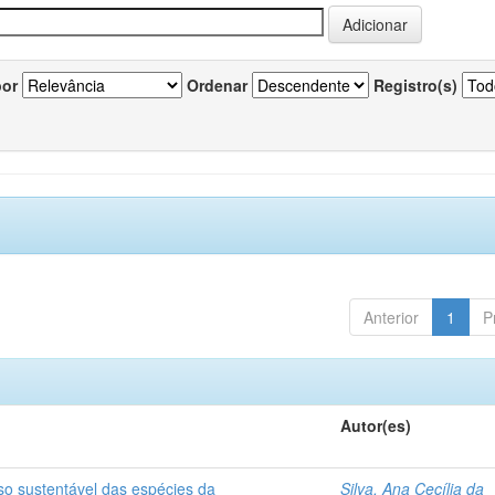
por
Ordenar
Registro(s)
Anterior
1
P
Autor(es)
so sustentável das espécies da
Silva, Ana Cecília da