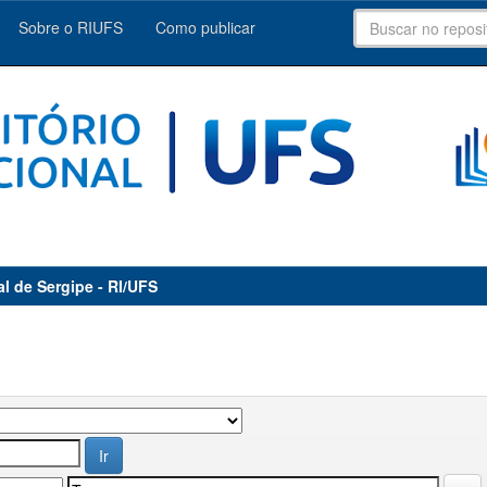
Sobre o RIUFS
Como publicar
al de Sergipe - RI/UFS