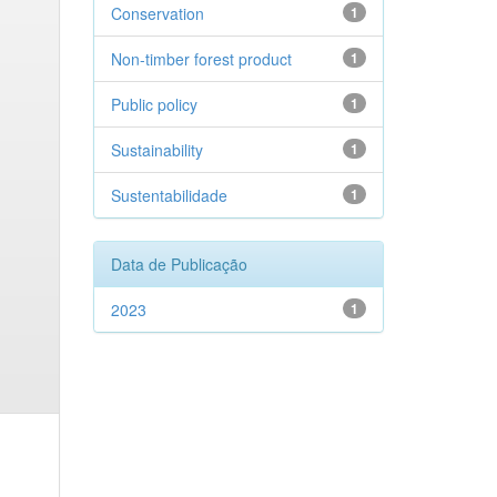
Conservation
1
Non-timber forest product
1
Public policy
1
Sustainability
1
Sustentabilidade
1
Data de Publicação
2023
1