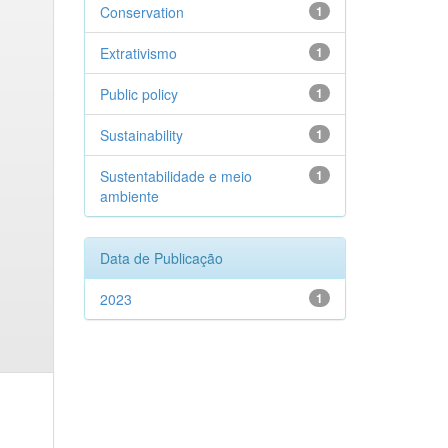
Conservation
1
Extrativismo
1
Public policy
1
Sustainability
1
Sustentabilidade e meio
1
ambiente
Data de Publicação
2023
1