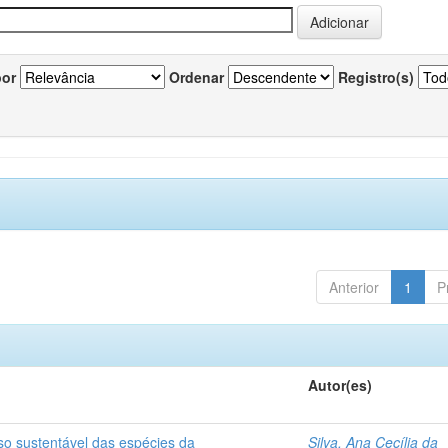
por
Ordenar
Registro(s)
Anterior
1
P
Autor(es)
so sustentável das espécies da
Silva, Ana Cecília da