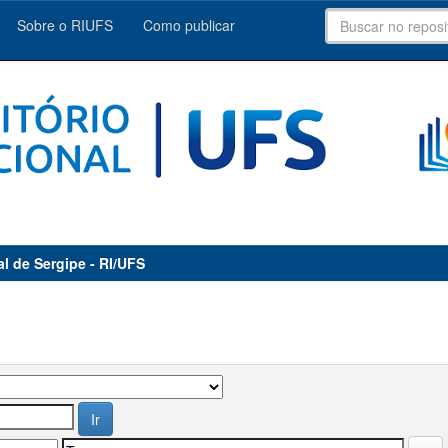
Sobre o RIUFS
Como publicar
al de Sergipe - RI/UFS