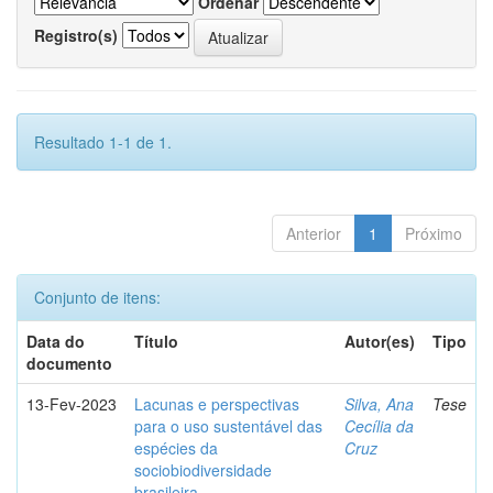
Ordenar
Registro(s)
Resultado 1-1 de 1.
Anterior
1
Próximo
Conjunto de itens:
Data do
Título
Autor(es)
Tipo
documento
13-Fev-2023
Lacunas e perspectivas
Silva, Ana
Tese
para o uso sustentável das
Cecília da
espécies da
Cruz
sociobiodiversidade
brasileira