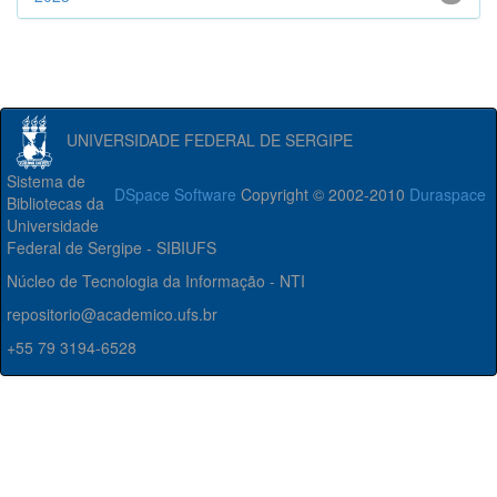
UNIVERSIDADE FEDERAL DE SERGIPE
Sistema de
DSpace Software
Copyright © 2002-2010
Duraspace
Bibliotecas da
Universidade
Federal de Sergipe - SIBIUFS
Núcleo de Tecnologia da Informação - NTI
repositorio@academico.ufs.br
+55 79 3194-6528