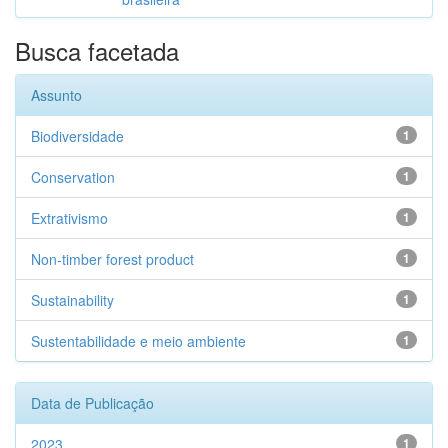
Busca facetada
Assunto
Biodiversidade
1
Conservation
1
Extrativismo
1
Non-timber forest product
1
Sustainability
1
Sustentabilidade e meio ambiente
1
Data de Publicação
2023
1