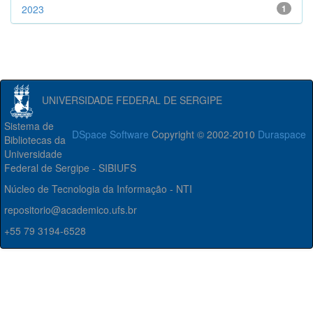
2023
1
UNIVERSIDADE FEDERAL DE SERGIPE
Sistema de
DSpace Software
Copyright © 2002-2010
Duraspace
Bibliotecas da
Universidade
Federal de Sergipe - SIBIUFS
Núcleo de Tecnologia da Informação - NTI
repositorio@academico.ufs.br
+55 79 3194-6528