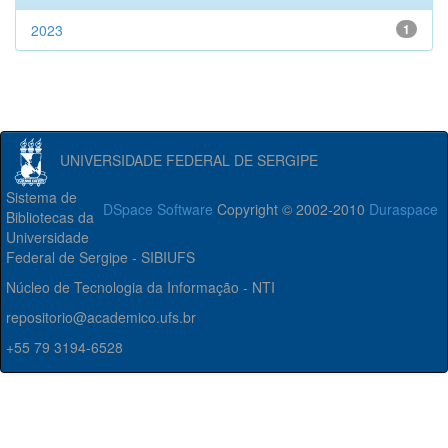
2023
1
UNIVERSIDADE FEDERAL DE SERGIPE
Sistema de
DSpace Software
Copyright © 2002-2010
Duraspace
Bibliotecas da
Universidade
Federal de Sergipe - SIBIUFS
Núcleo de Tecnologia da Informação - NTI
repositorio@academico.ufs.br
+55 79 3194-6528