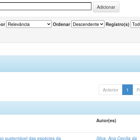
por
Ordenar
Registro(s)
Anterior
1
P
Autor(es)
so sustentável das espécies da
Silva, Ana Cecília da