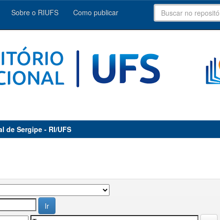
Sobre o RIUFS
Como publicar
al de Sergipe - RI/UFS