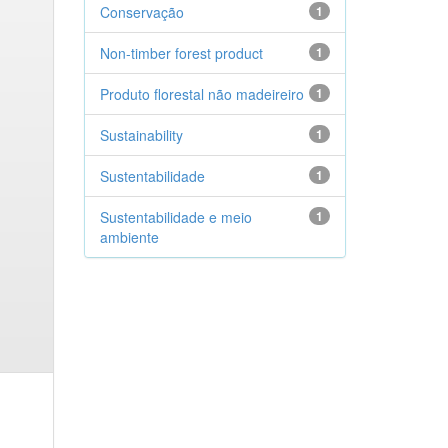
Conservação
1
Non-timber forest product
1
Produto florestal não madeireiro
1
Sustainability
1
Sustentabilidade
1
Sustentabilidade e meio
1
ambiente