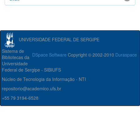
UNIVERSIDADE FEDERAL DE SERGIPE
Sistema de
DSpace Software
Copyright © 2002-2010
Duraspace
Bibliotecas da
Universidade
Federal de Sergipe - SIBIUFS
Núcleo de Tecnologia da Informação - NTI
repositorio@academico.ufs.br
+55 79 3194-6528