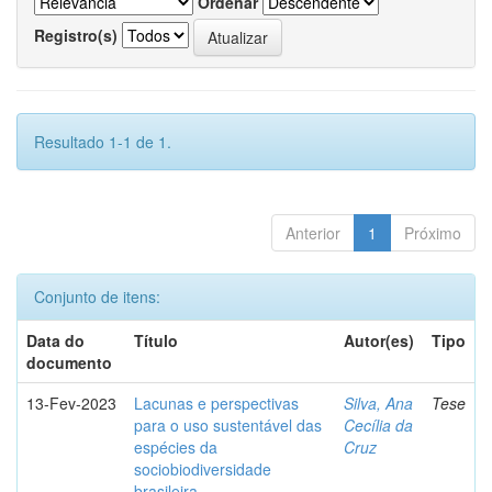
Ordenar
Registro(s)
Resultado 1-1 de 1.
Anterior
1
Próximo
Conjunto de itens:
Data do
Título
Autor(es)
Tipo
documento
13-Fev-2023
Lacunas e perspectivas
Silva, Ana
Tese
para o uso sustentável das
Cecília da
espécies da
Cruz
sociobiodiversidade
brasileira