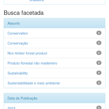
Busca facetada
Assunto
Conservation
1
Conservação
1
Non-timber forest product
1
Produto florestal não madeireiro
1
Sustainability
1
Sustentabilidade e meio ambiente
1
Data de Publicação
2023
1