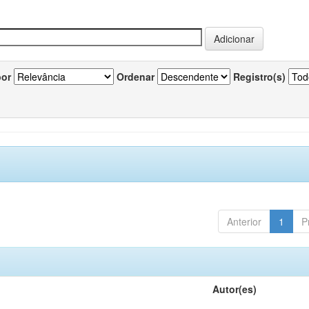
por
Ordenar
Registro(s)
Anterior
1
P
Autor(es)