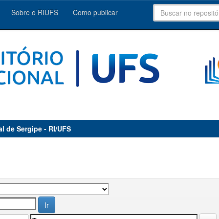
Sobre o RIUFS
Como publicar
al de Sergipe - RI/UFS