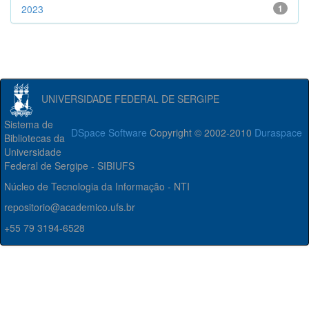
2023
1
UNIVERSIDADE FEDERAL DE SERGIPE
Sistema de
DSpace Software
Copyright © 2002-2010
Duraspace
Bibliotecas da
Universidade
Federal de Sergipe - SIBIUFS
Núcleo de Tecnologia da Informação - NTI
repositorio@academico.ufs.br
+55 79 3194-6528