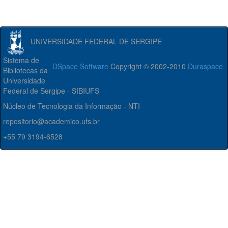
UNIVERSIDADE FEDERAL DE SERGIPE
Sistema de
DSpace Software
Copyright © 2002-2010
Duraspace
Bibliotecas da
Universidade
Federal de Sergipe - SIBIUFS
Núcleo de Tecnologia da Informação - NTI
repositorio@academico.ufs.br
+55 79 3194-6528