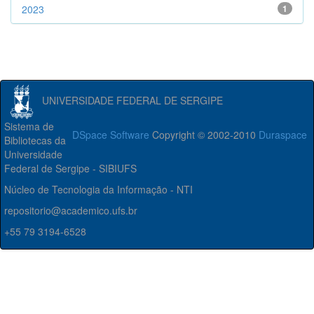
2023
1
UNIVERSIDADE FEDERAL DE SERGIPE
Sistema de
DSpace Software
Copyright © 2002-2010
Duraspace
Bibliotecas da
Universidade
Federal de Sergipe - SIBIUFS
Núcleo de Tecnologia da Informação - NTI
repositorio@academico.ufs.br
+55 79 3194-6528