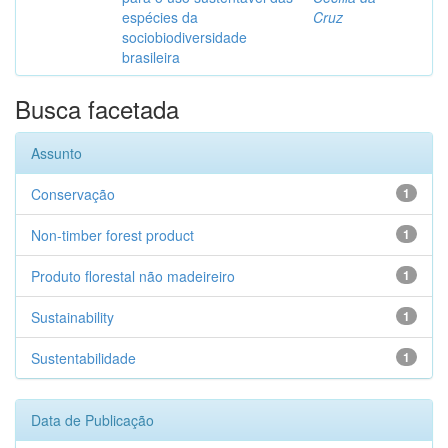
espécies da
Cruz
sociobiodiversidade
brasileira
Busca facetada
Assunto
Conservação
1
Non-timber forest product
1
Produto florestal não madeireiro
1
Sustainability
1
Sustentabilidade
1
Data de Publicação