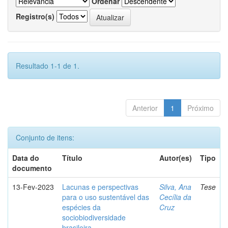
Ordenar
Registro(s)
Resultado 1-1 de 1.
Anterior
1
Próximo
Conjunto de itens:
Data do
Título
Autor(es)
Tipo
documento
13-Fev-2023
Lacunas e perspectivas
Silva, Ana
Tese
para o uso sustentável das
Cecília da
espécies da
Cruz
sociobiodiversidade
brasileira