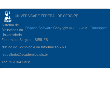
UNIVERSIDADE FEDERAL DE SERGIPE
Sistema de
DSpace Software
Copyright © 2002-2010
Duraspace
Bibliotecas da
Universidade
Federal de Sergipe - SIBIUFS
Núcleo de Tecnologia da Informação - NTI
repositorio@academico.ufs.br
+55 79 3194-6528