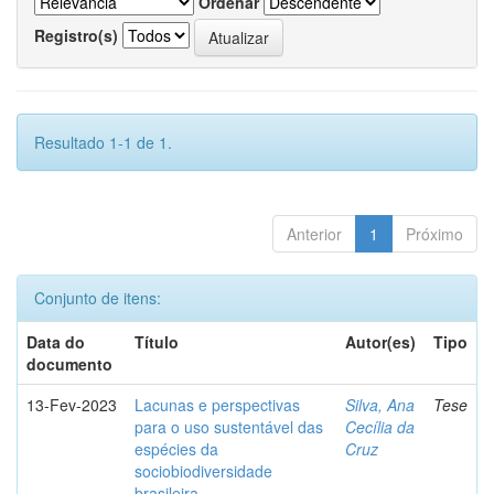
Ordenar
Registro(s)
Resultado 1-1 de 1.
Anterior
1
Próximo
Conjunto de itens:
Data do
Título
Autor(es)
Tipo
documento
13-Fev-2023
Lacunas e perspectivas
Silva, Ana
Tese
para o uso sustentável das
Cecília da
espécies da
Cruz
sociobiodiversidade
brasileira