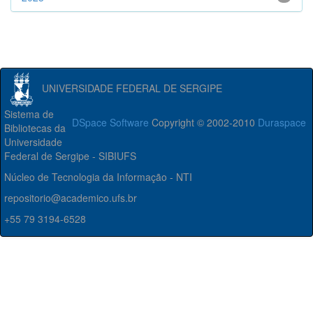
UNIVERSIDADE FEDERAL DE SERGIPE
Sistema de
DSpace Software
Copyright © 2002-2010
Duraspace
Bibliotecas da
Universidade
Federal de Sergipe - SIBIUFS
Núcleo de Tecnologia da Informação - NTI
repositorio@academico.ufs.br
+55 79 3194-6528