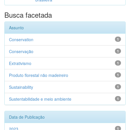
Busca facetada
Assunto
Conservation
1
Conservação
1
Extrativismo
1
Produto florestal não madeireiro
1
Sustainability
1
Sustentabilidade e meio ambiente
1
Data de Publicação
2023
1