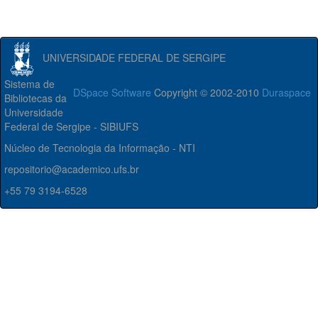
UNIVERSIDADE FEDERAL DE SERGIPE
Sistema de
DSpace Software
Copyright © 2002-2010
Duraspace
Bibliotecas da
Universidade
Federal de Sergipe - SIBIUFS
Núcleo de Tecnologia da Informação - NTI
repositorio@academico.ufs.br
+55 79 3194-6528