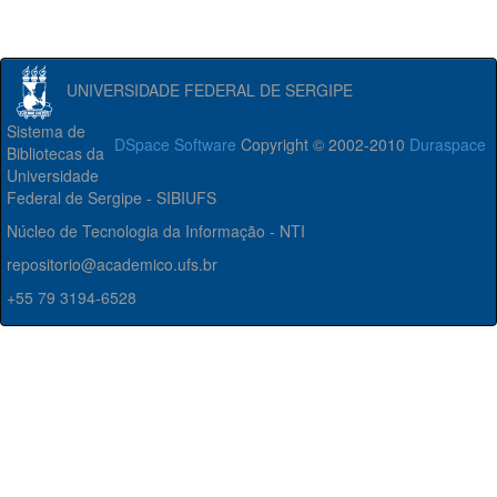
UNIVERSIDADE FEDERAL DE SERGIPE
Sistema de
DSpace Software
Copyright © 2002-2010
Duraspace
Bibliotecas da
Universidade
Federal de Sergipe - SIBIUFS
Núcleo de Tecnologia da Informação - NTI
repositorio@academico.ufs.br
+55 79 3194-6528