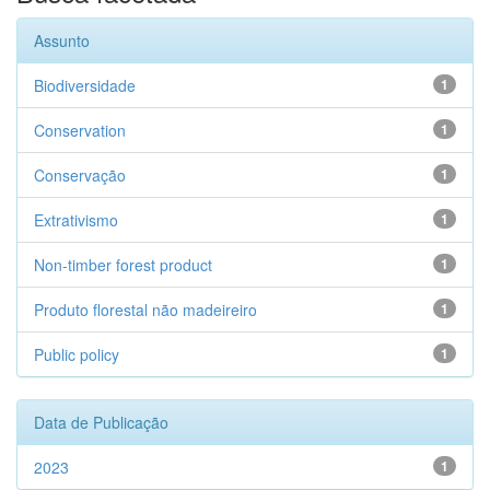
Assunto
Biodiversidade
1
Conservation
1
Conservação
1
Extrativismo
1
Non-timber forest product
1
Produto florestal não madeireiro
1
Public policy
1
Data de Publicação
2023
1