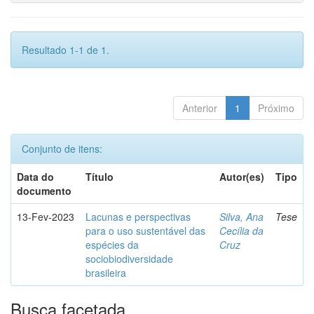
Resultado 1-1 de 1.
Anterior
1
Próximo
Conjunto de itens:
Data do
Título
Autor(es)
Tipo
documento
13-Fev-2023
Lacunas e perspectivas
Silva, Ana
Tese
para o uso sustentável das
Cecília da
espécies da
Cruz
sociobiodiversidade
brasileira
Busca facetada