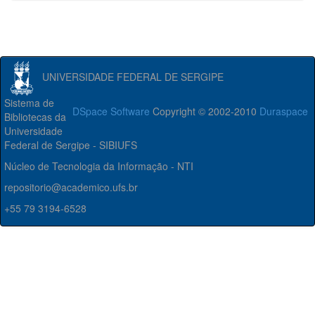
UNIVERSIDADE FEDERAL DE SERGIPE
Sistema de
DSpace Software
Copyright © 2002-2010
Duraspace
Bibliotecas da
Universidade
Federal de Sergipe - SIBIUFS
Núcleo de Tecnologia da Informação - NTI
repositorio@academico.ufs.br
+55 79 3194-6528