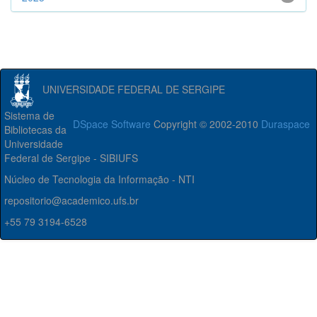
UNIVERSIDADE FEDERAL DE SERGIPE
Sistema de
DSpace Software
Copyright © 2002-2010
Duraspace
Bibliotecas da
Universidade
Federal de Sergipe - SIBIUFS
Núcleo de Tecnologia da Informação - NTI
repositorio@academico.ufs.br
+55 79 3194-6528