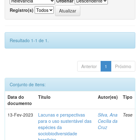
Ordenar
Registro(s)
Resultado 1-1 de 1.
Anterior
1
Próximo
Conjunto de itens:
Data do
Título
Autor(es)
Tipo
documento
13-Fev-2023
Lacunas e perspectivas
Silva, Ana
Tese
para o uso sustentável das
Cecília da
espécies da
Cruz
sociobiodiversidade
brasileira