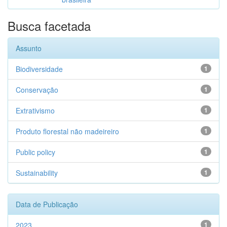
Busca facetada
Assunto
Biodiversidade
1
Conservação
1
Extrativismo
1
Produto florestal não madeireiro
1
Public policy
1
Sustainability
1
Data de Publicação
2023
1