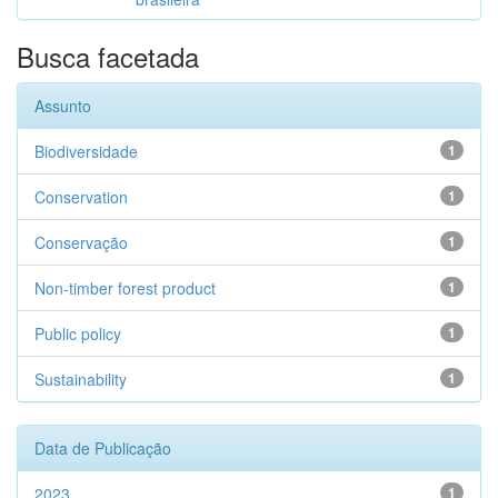
Busca facetada
Assunto
Biodiversidade
1
Conservation
1
Conservação
1
Non-timber forest product
1
Public policy
1
Sustainability
1
Data de Publicação
2023
1