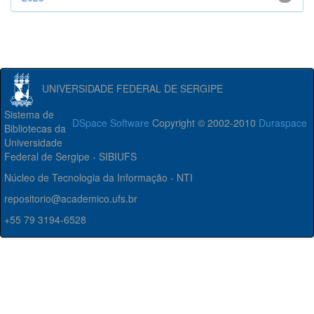
UNIVERSIDADE FEDERAL DE SERGIPE
Sistema de
DSpace Software
Copyright © 2002-2010
Duraspace
Bibliotecas da
Universidade
Federal de Sergipe - SIBIUFS
Núcleo de Tecnologia da Informação - NTI
repositorio@academico.ufs.br
+55 79 3194-6528