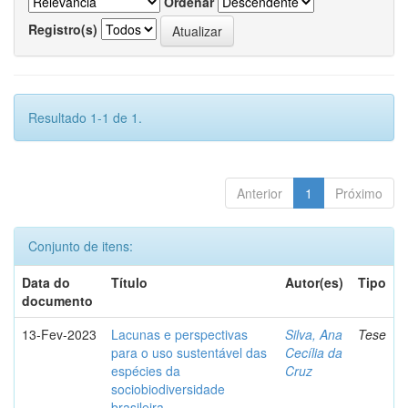
Ordenar
Registro(s)
Resultado 1-1 de 1.
Anterior
1
Próximo
Conjunto de itens:
Data do
Título
Autor(es)
Tipo
documento
13-Fev-2023
Lacunas e perspectivas
Silva, Ana
Tese
para o uso sustentável das
Cecília da
espécies da
Cruz
sociobiodiversidade
brasileira