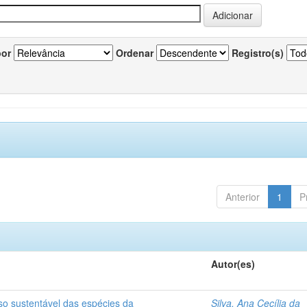
por
Ordenar
Registro(s)
Anterior
1
P
Autor(es)
so sustentável das espécies da
Silva, Ana Cecília da