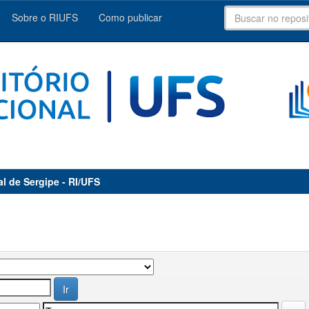
Sobre o RIUFS
Como publicar
al de Sergipe - RI/UFS