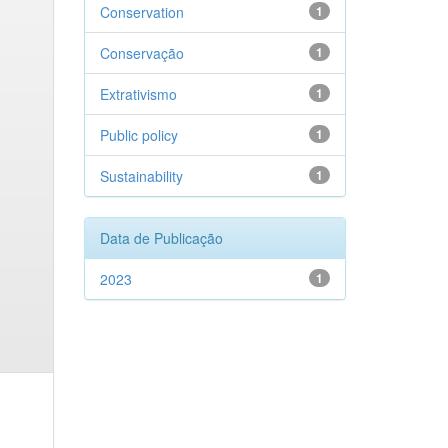
Conservation
1
Conservação
1
Extrativismo
1
Public policy
1
Sustainability
1
Data de Publicação
2023
1