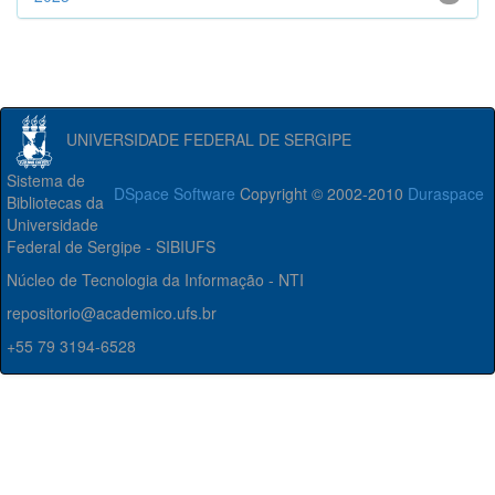
UNIVERSIDADE FEDERAL DE SERGIPE
Sistema de
DSpace Software
Copyright © 2002-2010
Duraspace
Bibliotecas da
Universidade
Federal de Sergipe - SIBIUFS
Núcleo de Tecnologia da Informação - NTI
repositorio@academico.ufs.br
+55 79 3194-6528