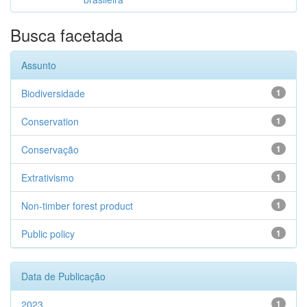
Busca facetada
Assunto
Biodiversidade
1
Conservation
1
Conservação
1
Extrativismo
1
Non-timber forest product
1
Public policy
1
Data de Publicação
2023
1