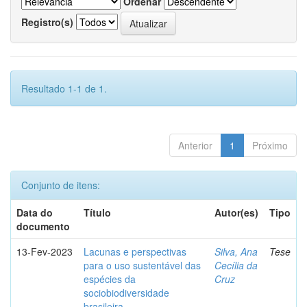
Ordenar
Registro(s)
Resultado 1-1 de 1.
Anterior
1
Próximo
Conjunto de itens:
Data do
Título
Autor(es)
Tipo
documento
13-Fev-2023
Lacunas e perspectivas
Silva, Ana
Tese
para o uso sustentável das
Cecília da
espécies da
Cruz
sociobiodiversidade
brasileira