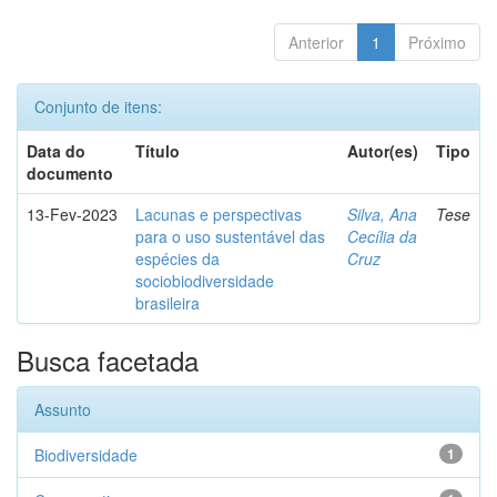
Anterior
1
Próximo
Conjunto de itens:
Data do
Título
Autor(es)
Tipo
documento
13-Fev-2023
Lacunas e perspectivas
Silva, Ana
Tese
para o uso sustentável das
Cecília da
espécies da
Cruz
sociobiodiversidade
brasileira
Busca facetada
Assunto
Biodiversidade
1