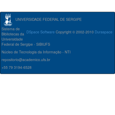
UNIVERSIDADE FEDERAL DE SERGIPE
Sistema de
DSpace Software
Copyright © 2002-2010
Duraspace
Bibliotecas da
Universidade
Federal de Sergipe - SIBIUFS
Núcleo de Tecnologia da Informação - NTI
repositorio@academico.ufs.br
+55 79 3194-6528