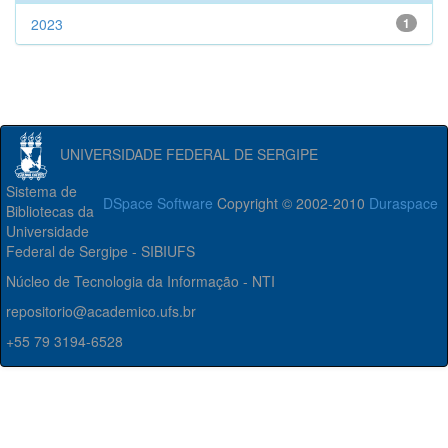
2023
1
UNIVERSIDADE FEDERAL DE SERGIPE
Sistema de
DSpace Software
Copyright © 2002-2010
Duraspace
Bibliotecas da
Universidade
Federal de Sergipe - SIBIUFS
Núcleo de Tecnologia da Informação - NTI
repositorio@academico.ufs.br
+55 79 3194-6528