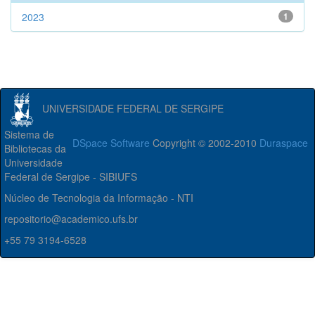
2023
1
UNIVERSIDADE FEDERAL DE SERGIPE
Sistema de
DSpace Software
Copyright © 2002-2010
Duraspace
Bibliotecas da
Universidade
Federal de Sergipe - SIBIUFS
Núcleo de Tecnologia da Informação - NTI
repositorio@academico.ufs.br
+55 79 3194-6528