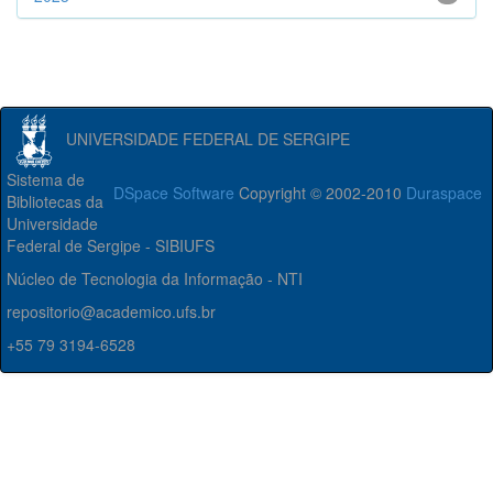
UNIVERSIDADE FEDERAL DE SERGIPE
Sistema de
DSpace Software
Copyright © 2002-2010
Duraspace
Bibliotecas da
Universidade
Federal de Sergipe - SIBIUFS
Núcleo de Tecnologia da Informação - NTI
repositorio@academico.ufs.br
+55 79 3194-6528