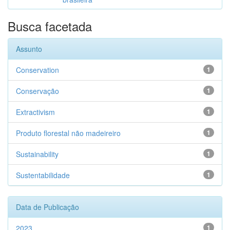
Busca facetada
Assunto
Conservation
1
Conservação
1
Extractivism
1
Produto florestal não madeireiro
1
Sustainability
1
Sustentabilidade
1
Data de Publicação
2023
1