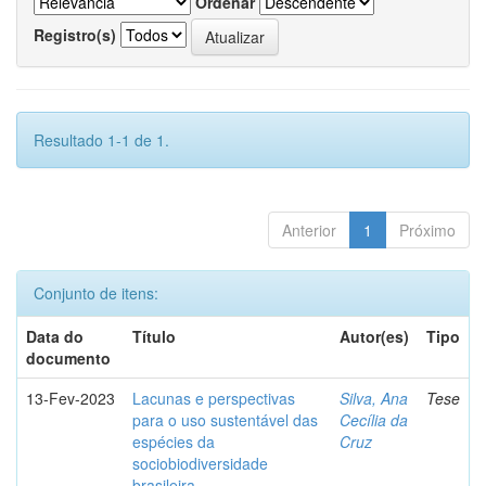
Ordenar
Registro(s)
Resultado 1-1 de 1.
Anterior
1
Próximo
Conjunto de itens:
Data do
Título
Autor(es)
Tipo
documento
13-Fev-2023
Lacunas e perspectivas
Silva, Ana
Tese
para o uso sustentável das
Cecília da
espécies da
Cruz
sociobiodiversidade
brasileira