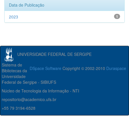
Data de Publicação
2023
1
UNIVERSIDADE FEDERAL DE SERGIPE
Sistema de
DSpace Software
Copyright © 2002-2010
Duraspace
Bibliotecas da
Universidade
Federal de Sergipe - SIBIUFS
Núcleo de Tecnologia da Informação - NTI
repositorio@academico.ufs.br
+55 79 3194-6528