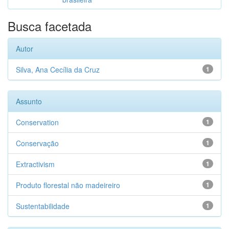
Busca facetada
Autor
Silva, Ana Cecília da Cruz
1
Assunto
Conservation
1
Conservação
1
Extractivism
1
Produto florestal não madeireiro
1
Sustentabilidade
1