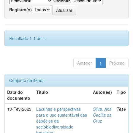
Ordenar
Registro(s)
Resultado 1-1 de 1.
Anterior
1
Próximo
Conjunto de itens:
Data do
Título
Autor(es)
Tipo
documento
13-Fev-2023
Lacunas e perspectivas
Silva, Ana
Tese
para o uso sustentável das
Cecília da
espécies da
Cruz
sociobiodiversidade
brasileira