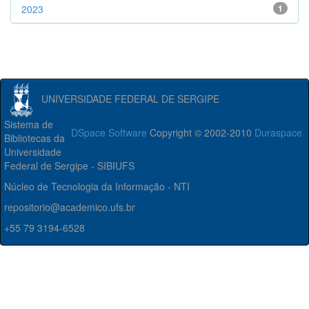
2023
1
UNIVERSIDADE FEDERAL DE SERGIPE
Sistema de
DSpace Software
Copyright © 2002-2010
Duraspace
Bibliotecas da
Universidade
Federal de Sergipe - SIBIUFS
Núcleo de Tecnologia da Informação - NTI
repositorio@academico.ufs.br
+55 79 3194-6528