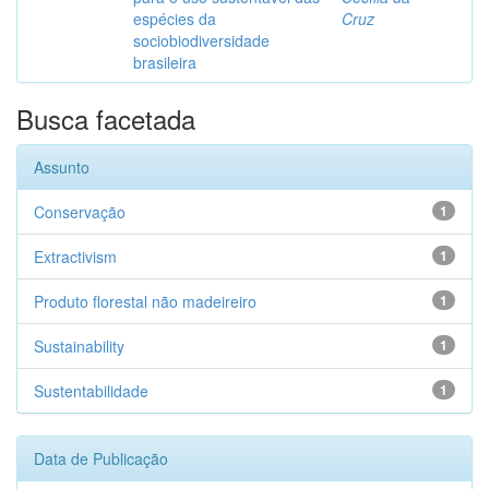
espécies da
Cruz
sociobiodiversidade
brasileira
Busca facetada
Assunto
Conservação
1
Extractivism
1
Produto florestal não madeireiro
1
Sustainability
1
Sustentabilidade
1
Data de Publicação