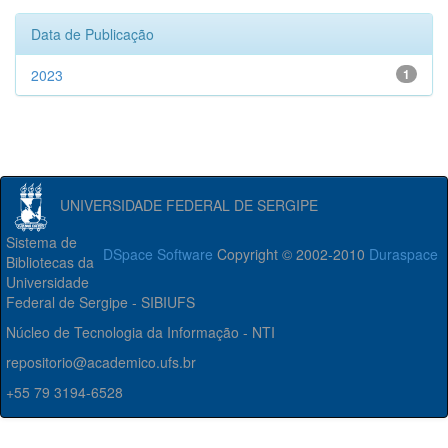
Data de Publicação
2023
1
UNIVERSIDADE FEDERAL DE SERGIPE
Sistema de
DSpace Software
Copyright © 2002-2010
Duraspace
Bibliotecas da
Universidade
Federal de Sergipe - SIBIUFS
Núcleo de Tecnologia da Informação - NTI
repositorio@academico.ufs.br
+55 79 3194-6528