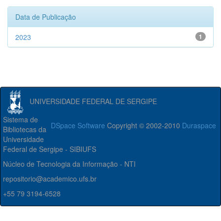
Data de Publicação
2023
1
UNIVERSIDADE FEDERAL DE SERGIPE
Sistema de
DSpace Software
Copyright © 2002-2010
Duraspace
Bibliotecas da
Universidade
Federal de Sergipe - SIBIUFS
Núcleo de Tecnologia da Informação - NTI
repositorio@academico.ufs.br
+55 79 3194-6528