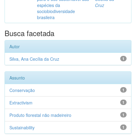
espécies da
Cruz
sociobiodiversidade
brasileira
Busca facetada
Autor
Silva, Ana Cecília da Cruz
1
Assunto
Conservação
1
Extractivism
1
Produto florestal não madeireiro
1
Sustainability
1