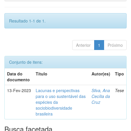
Resultado 1-1 de 1.
Anterior
1
Próximo
Conjunto de itens:
Data do
Título
Autor(es)
Tipo
documento
13-Fev-2023
Lacunas e perspectivas
Silva, Ana
Tese
para o uso sustentável das
Cecília da
espécies da
Cruz
sociobiodiversidade
brasileira
Busca facetada