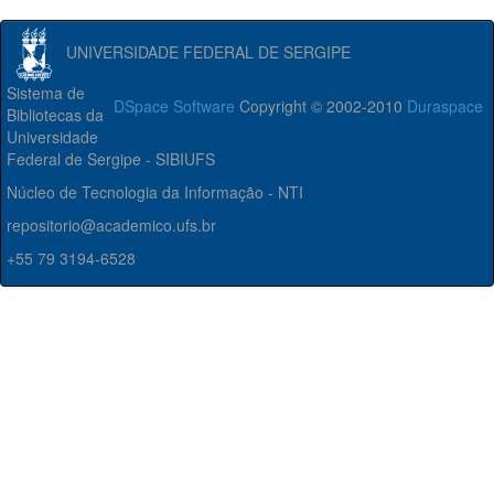
UNIVERSIDADE FEDERAL DE SERGIPE
Sistema de
DSpace Software
Copyright © 2002-2010
Duraspace
Bibliotecas da
Universidade
Federal de Sergipe - SIBIUFS
Núcleo de Tecnologia da Informação - NTI
repositorio@academico.ufs.br
+55 79 3194-6528