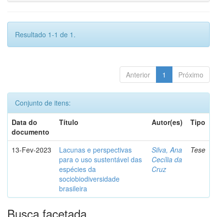
Resultado 1-1 de 1.
Anterior
1
Próximo
Conjunto de itens:
Data do
Título
Autor(es)
Tipo
documento
13-Fev-2023
Lacunas e perspectivas
Silva, Ana
Tese
para o uso sustentável das
Cecília da
espécies da
Cruz
sociobiodiversidade
brasileira
Busca facetada