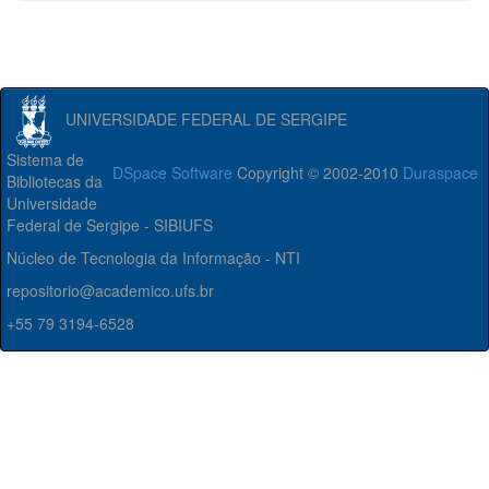
UNIVERSIDADE FEDERAL DE SERGIPE
Sistema de
DSpace Software
Copyright © 2002-2010
Duraspace
Bibliotecas da
Universidade
Federal de Sergipe - SIBIUFS
Núcleo de Tecnologia da Informação - NTI
repositorio@academico.ufs.br
+55 79 3194-6528