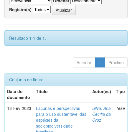
Ordenar
Registro(s)
Resultado 1-1 de 1.
Anterior
1
Próximo
Conjunto de itens:
Data do
Título
Autor(es)
Tipo
documento
13-Fev-2023
Lacunas e perspectivas
Silva, Ana
Tese
para o uso sustentável das
Cecília da
espécies da
Cruz
sociobiodiversidade
brasileira