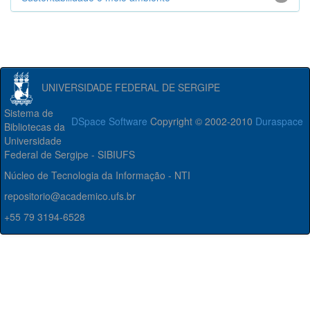
UNIVERSIDADE FEDERAL DE SERGIPE
Sistema de
DSpace Software
Copyright © 2002-2010
Duraspace
Bibliotecas da
Universidade
Federal de Sergipe - SIBIUFS
Núcleo de Tecnologia da Informação - NTI
repositorio@academico.ufs.br
+55 79 3194-6528