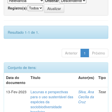
Ordenar
Registro(s)
Resultado 1-1 de 1.
Anterior
1
Próximo
Conjunto de itens:
Data do
Título
Autor(es)
Tipo
documento
13-Fev-2023
Lacunas e perspectivas
Silva, Ana
Tese
para o uso sustentável das
Cecília da
espécies da
Cruz
sociobiodiversidade
brasileira