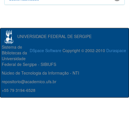
UNIVERSIDADE FEDERAL DE SERGIPE
Sistema de
DSpace Software
Copyright © 2002-2010
Duraspace
Bibliotecas da
Universidade
Federal de Sergipe - SIBIUFS
Núcleo de Tecnologia da Informação - NTI
repositorio@academico.ufs.br
+55 79 3194-6528