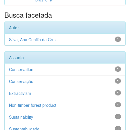
Busca facetada
Autor
Silva, Ana Cecília da Cruz
1
Assunto
Conservation
1
Conservação
1
Extractivism
1
Non-timber forest product
1
Sustainability
1
Sustentabilidade
1