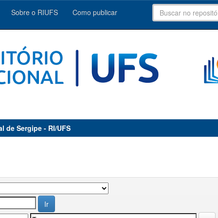
Sobre o RIUFS
Como publicar
al de Sergipe - RI/UFS