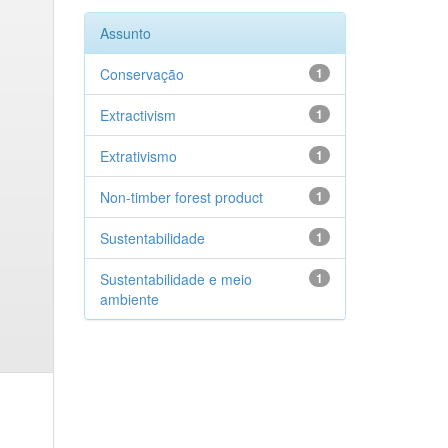
Assunto
Conservação
1
Extractivism
1
Extrativismo
1
Non-timber forest product
1
Sustentabilidade
1
Sustentabilidade e meio
1
ambiente