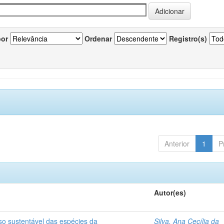
por
Ordenar
Registro(s)
Anterior
1
P
Autor(es)
so sustentável das espécies da
Silva, Ana Cecília da