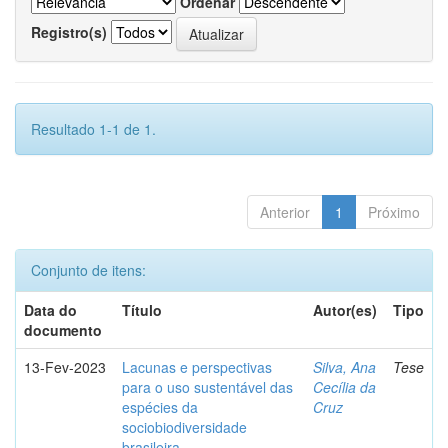
Ordenar
Registro(s)
Resultado 1-1 de 1.
Anterior
1
Próximo
Conjunto de itens:
Data do
Título
Autor(es)
Tipo
documento
13-Fev-2023
Lacunas e perspectivas
Silva, Ana
Tese
para o uso sustentável das
Cecília da
espécies da
Cruz
sociobiodiversidade
brasileira