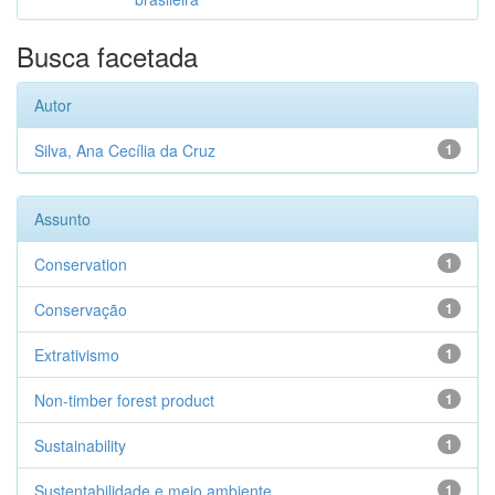
Busca facetada
Autor
Silva, Ana Cecília da Cruz
1
Assunto
Conservation
1
Conservação
1
Extrativismo
1
Non-timber forest product
1
Sustainability
1
Sustentabilidade e meio ambiente
1