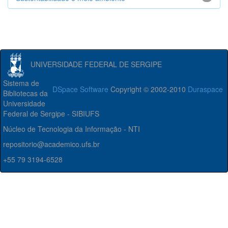
UNIVERSIDADE FEDERAL DE SERGIPE
Sistema de
DSpace Software
Copyright © 2002-2010
Duraspace
Bibliotecas da
Universidade
Federal de Sergipe - SIBIUFS
Núcleo de Tecnologia da Informação - NTI
repositorio@academico.ufs.br
+55 79 3194-6528