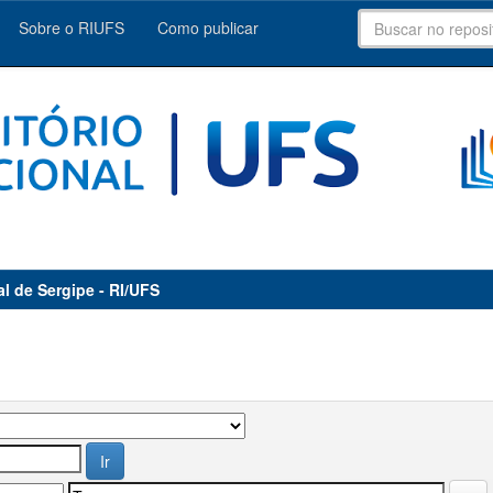
Sobre o RIUFS
Como publicar
al de Sergipe - RI/UFS