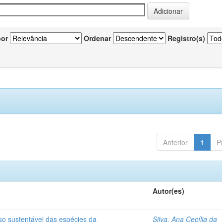
por
Ordenar
Registro(s)
Anterior
1
P
Autor(es)
so sustentável das espécies da
Silva, Ana Cecília da