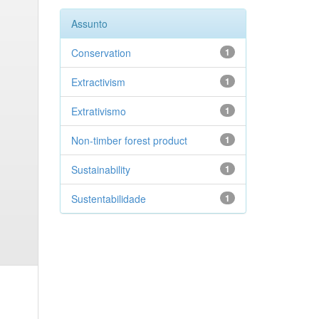
Assunto
Conservation
1
Extractivism
1
Extrativismo
1
Non-timber forest product
1
Sustainability
1
Sustentabilidade
1