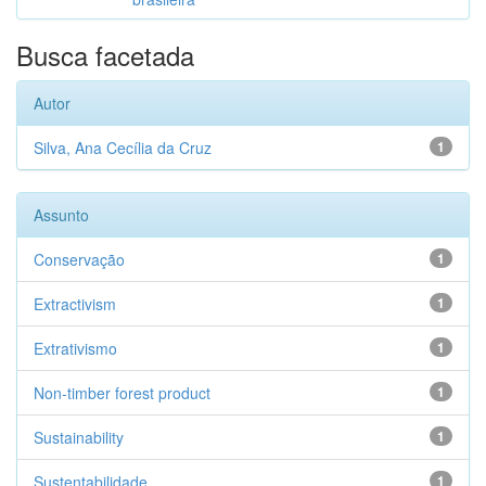
Busca facetada
Autor
Silva, Ana Cecília da Cruz
1
Assunto
Conservação
1
Extractivism
1
Extrativismo
1
Non-timber forest product
1
Sustainability
1
Sustentabilidade
1