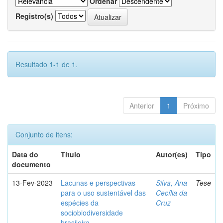
Ordenar
Registro(s)
Resultado 1-1 de 1.
Anterior
1
Próximo
Conjunto de itens:
Data do
Título
Autor(es)
Tipo
documento
13-Fev-2023
Lacunas e perspectivas
Silva, Ana
Tese
para o uso sustentável das
Cecília da
espécies da
Cruz
sociobiodiversidade
brasileira