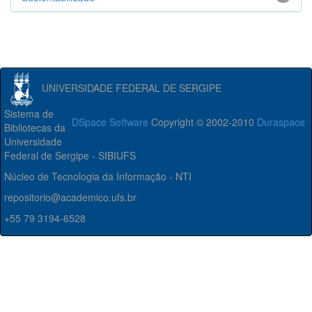
UNIVERSIDADE FEDERAL DE SERGIPE
Sistema de
DSpace Software
Copyright © 2002-2010
Duraspace
Bibliotecas da
Universidade
Federal de Sergipe - SIBIUFS
Núcleo de Tecnologia da Informação - NTI
repositorio@academico.ufs.br
+55 79 3194-6528