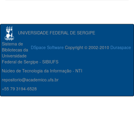
UNIVERSIDADE FEDERAL DE SERGIPE
Sistema de
DSpace Software
Copyright © 2002-2010
Duraspace
Bibliotecas da
Universidade
Federal de Sergipe - SIBIUFS
Núcleo de Tecnologia da Informação - NTI
repositorio@academico.ufs.br
+55 79 3194-6528