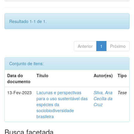
Resultado 1-1 de 1.
Anterior
1
Próximo
Conjunto de itens:
Data do
Título
Autor(es)
Tipo
documento
13-Fev-2023
Lacunas e perspectivas
Silva, Ana
Tese
para o uso sustentável das
Cecília da
espécies da
Cruz
sociobiodiversidade
brasileira
Busca facetada